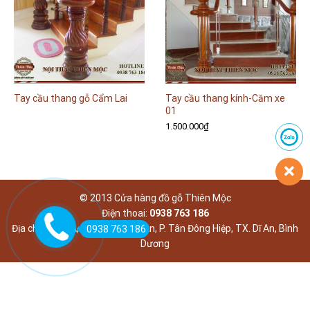
Tay cầu thang gỗ Cẩm Lai
Tay cầu thang kính-Căm xe
01
1.500.000
₫
© 2013 Cửa hàng đồ gỗ Thiên Mộc
Điện thoai:
0938 763 186
Địa chỉ: 639/2A, Khu phố Đông An, P. Tân Đông Hiệp, TX. Dĩ An, Bình
0938 763 186
Dương