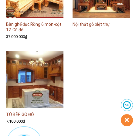
Bàn ghế đục Rồng 6 món-cột
Nội thất gỗ biệt thự
12-Gõ đỏ
37.000.000
₫
TỦ BẾP GÕ ĐỎ
7.100.000
₫