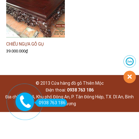
CHIẾU NGỰA GỖ GỤ
39.000.000
₫
© 2013 Cửa hàng đồ gỗ Thiên Mộc
Điện thoai:
0938 763 186
Địa chỉ: 639/2A, Khu phố Đông An, P. Tân Đông Hiệp, TX. Dĩ An, Bình
0938 763 186
Dương