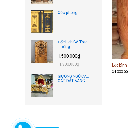
Cửa phòng
Đốc Lịch Gỗ Treo
Tường
1.500.000
₫
1.800.000
₫
Lộc bình
34.000.00
34.000.00
GIƯỜNG NGỦ CAO
CẤP DÁT VÀNG