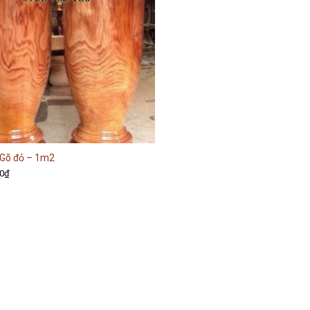
 Gõ đỏ – 1m2
0
0
₫
₫