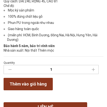
Quy cách:
DÀI 240, RỘNG 45, CAO 81
Chế độ:
Mộc ký sản phẩm
100% đúng chất liệu gỗ
Phun PU trong ngoài như nhau
Giao hàng toàn quốc
(miễn phí: HCM, Bình Dương, Đồng Nai, Hà Nội, Hưng Yên, Hải
Dương)
Bảo hành 5 năm, bảo trì vĩnh viễn
Nhà sản xuất: N
ội thất Thiên mộc
Quantity
Tủ
Tivi
3
cục-
Thêm vào giỏ hàng
gỗ
Hương
02
quantity
LIÊN HỆ