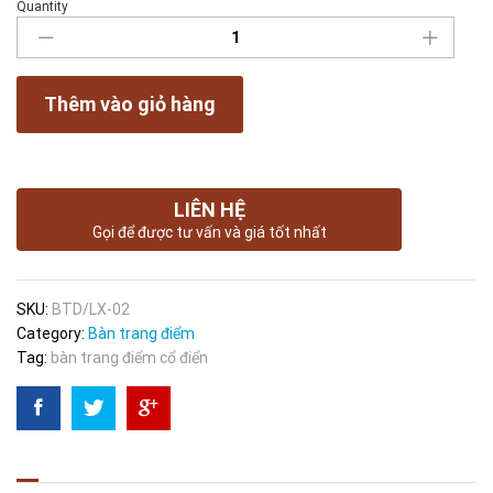
Quantity
BÀN
TRANG
ĐIỂM
CỔ
Thêm vào giỏ hàng
ĐIỂN
LIM
XANH
quantity
LIÊN HỆ
Gọi để được tư vấn và giá tốt nhất
SKU:
BTD/LX-02
Category:
Bàn trang điểm
Tag:
bàn trang điểm cổ điển