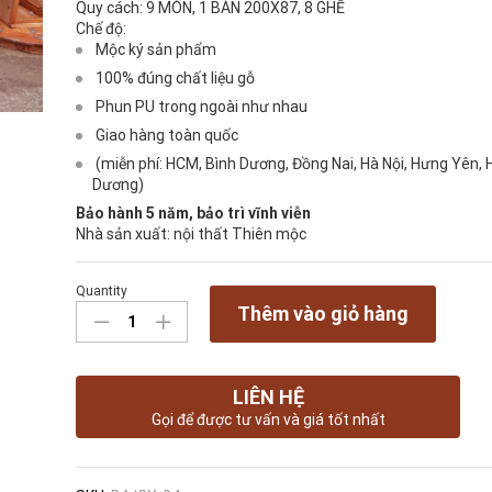
Quy cách:
9 MÓN, 1 BÀN 200X87, 8 GHẾ
Chế độ:
Mộc ký sản phẩm
100% đúng chất liệu gỗ
Phun PU trong ngoài như nhau
Giao hàng toàn quốc
(miễn phí: HCM, Bình Dương, Đồng Nai, Hà Nội, Hưng Yên, 
Dương)
Bảo hành 5 năm, bảo trì vĩnh viễn
Nhà sản xuất:
nội thất Thiên mộc
Quantity
BÀN
Thêm vào giỏ hàng
GHẾ
ĂN
CĂM
XE
LIÊN HỆ
MẶT
Gọi để được tư vấn và giá tốt nhất
GÕ
quantity