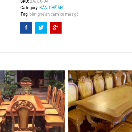
SKU:
BA/CX-04
Category:
BÀN-GHẾ ĂN
Tag:
bàn ghế ăn căm xe mặt gõ