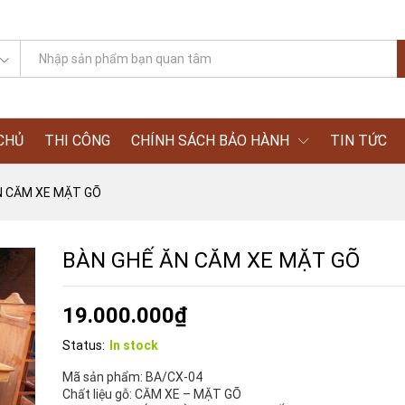
CHỦ
THI CÔNG
CHÍNH SÁCH BẢO HÀNH
TIN TỨC
N CĂM XE MẶT GÕ
BÀN GHẾ ĂN CĂM XE MẶT GÕ
19.000.000
₫
Status:
In stock
Mã sản phẩm:
BA/CX-04
Chất liệu gỗ:
CĂM XE – MẶT GÕ